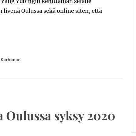
n Yang Yubingin kehittämän selälle
n livenä Oulussa sekä online siten, että
 Korhonen
a Oulussa syksy 2020