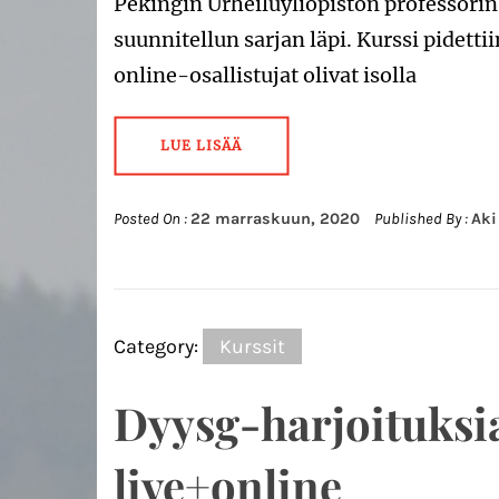
Pekingin Urheiluyliopiston professori
suunnitellun sarjan läpi. Kurssi pidettii
online-osallistujat olivat isolla
LUE LISÄÄ
Posted On :
22 marraskuun, 2020
Published By :
Aki
Category:
Kurssit
Dyysg-harjoituksi
live+online