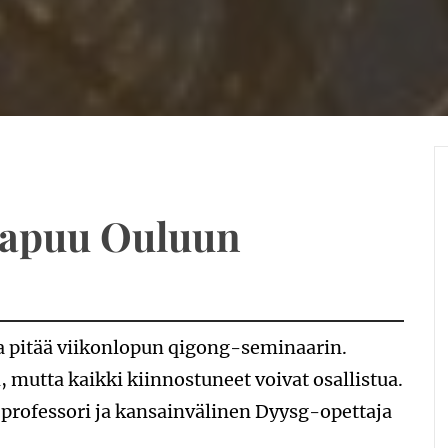
saapuu Ouluun
ja pitää viikonlopun qigong-seminaarin.
utta kaikki kiinnostuneet voivat osallistua.
 professori ja kansainvälinen Dyysg-opettaja