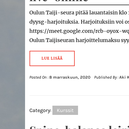
Oulun Taiji-seura pitää lauantaisin klo 
dyysg-harjoituksia. Harjoituksiin voi o
https://meet.google.com/rcb-oyox-wqi H
Oulun Taijiseuran harjoittelumaksu sy
LUE LISÄÄ
Posted On :
8 marraskuun, 2020
Published By :
Aki 
Category:
Kurssit