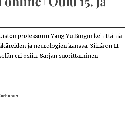
 online+Oulu 15. ja
piston professorin Yang Yu Bingin kehittämä
ääkäreiden ja neurologien kanssa. Siinä on 11
 selän eri osiin. Sarjan suorittaminen
Korhonen