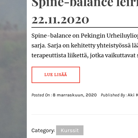
Spine-balance leiri
22.11.2020
Spine-balance on Pekingin Urheiluylio
sarja. Sarja on kehitetty yhteistyössä l
terapeuttista liikettä, jotka vaikuttavat
LUE LISÄÄ
Posted On :
8 marraskuun, 2020
Published By :
Aki 
Category:
Kurssit