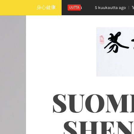
Skip
身心健康
ang Hui Suomeen ja Ouluun
UUTTA
Yangsheng tai
5 kuukautta ago
to
content
SUOME
SHEN