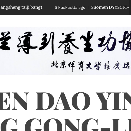
ji bang1
Suomen DYYSGFI-liitto kansainv
5 kuukautta ago
N DAO YI
G GONG-L