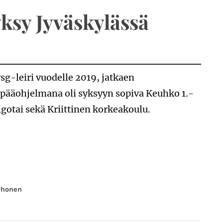
ksy Jyväskylässä
ysg-leiri vuodelle 2019, jatkaen
 pääohjelmana oli syksyyn sopiva Keuhko 1.-
Jigotai sekä Kriittinen korkeakoulu.
rhonen