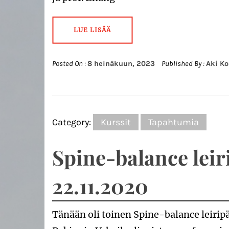
LUE LISÄÄ
Posted On :
8 heinäkuun, 2023
Published By :
Aki K
Category:
Kurssit
Tapahtumia
Spine-balance leiri 
22.11.2020
Tänään oli toinen Spine-balance leiri