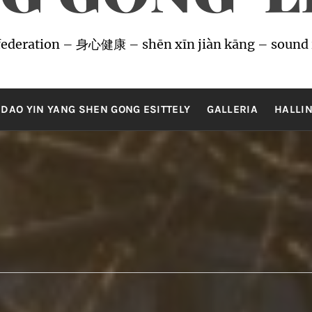
ederation – 身心健康 – shēn xīn jiàn kāng – sound 
DAO YIN YANG SHEN GONG ESITTELY
GALLERIA
HALLI