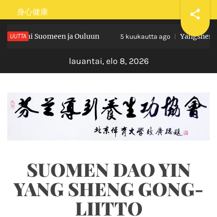
Skip
身心健康
to
Hui Suomeen ja Ouluun
UUTTA
Yangsheng taiji b
content
5 kuukautta ago
lauantai, elo 8, 2026
SUOMEN DAO YIN
YANG SHENG GONG-
LIITTO