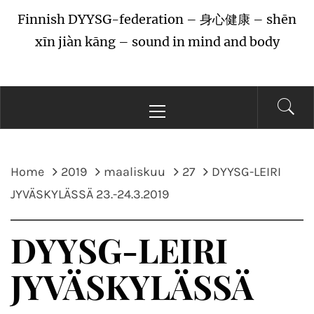
Finnish DYYSG-federation – 身心健康 – shēn
xīn jiàn kāng – sound in mind and body
Primary
Menu
Home
2019
maaliskuu
27
DYYSG-LEIRI
JYVÄSKYLÄSSÄ 23.-24.3.2019
DYYSG-LEIRI
JYVÄSKYLÄSSÄ