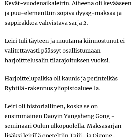
Kevät-vuodenaikaleirin. Aiheena oli kevääseen
ja puu-elementtiin sopiva dyysg-maksaa ja
sappirakkoa vahvistava sarja 2.
Leiri tuli täyteen ja muutama kiinnostunut ei
valitettavasti päässyt osallistumaan
harjoitttelusalin tilarajoituksen vuoksi.
Harjoittelupaikka oli kaunis ja perinteikäs
Ryhtilä-rakennus yliopistoalueella.
Leiri oli historiallinen, koska se on
ensimmäinen Daoyin Yangsheng Gong -
seminaari Oulun ulkopuolella. Maksasarjan
lisäksi leirillä opeteltiin Taiji- ja Qigong-