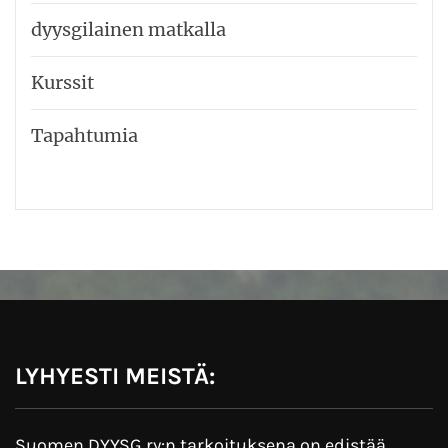
dyysgilainen matkalla
Kurssit
Tapahtumia
LYHYESTI MEISTÄ:
Suomen DYYSG ry:n tarkoituksena on edistää