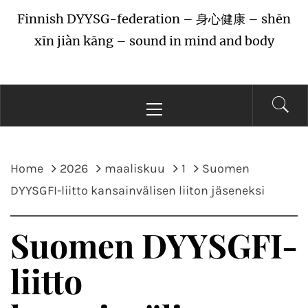
Finnish DYYSG-federation – 身心健康 – shēn
xīn jiàn kāng – sound in mind and body
Primary
Menu
Home
2026
maaliskuu
1
Suomen
DYYSGFI-liitto kansainvälisen liiton jäseneksi
Suomen DYYSGFI-
liitto