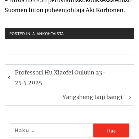
-liittoa IDYF:in perustamiskokouksessa edusti
Suomen liiton puheenjohtaja Aki Korhonen.
POSTED IN:
AJANKOHTAISTA
Artikkelien
Professori Hu Xiaofei Ouluun 23-
selaus
25.5.2025
Yangsheng taiji bang1
Haku: