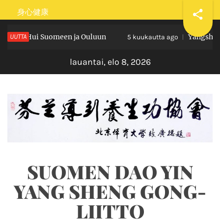
Skip
身心健康
to
 Yang Hui Suomeen ja Ouluun
UUTTA
Yangsheng t
content
5 kuukautta ago
lauantai, elo 8, 2026
SUOMEN DAO YIN
YANG SHENG GONG-
LIITTO