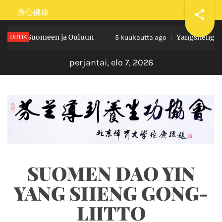
Skip
身心健康
to
Hui Suomeen ja Ouluun
UUTTA
Yangsheng taiji b
content
5 kuukautta ago
perjantai, elo 7, 2026
SUOMEN DAO YIN
YANG SHENG GONG-
LIITTO