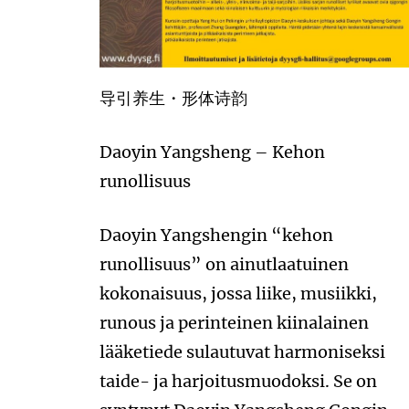
导引养生・形体诗韵
Daoyin Yangsheng – Kehon
runollisuus
Daoyin Yangshengin “kehon
runollisuus” on ainutlaatuinen
kokonaisuus, jossa liike, musiikki,
runous ja perinteinen kiinalainen
lääketiede sulautuvat harmoniseksi
taide- ja harjoitusmuodoksi. Se on