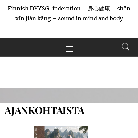
Finnish DYYSG-federation – 身心健康 – shēn
xīn jiàn kāng – sound in mind and body
Primary
Menu
AJANKOHTAISTA