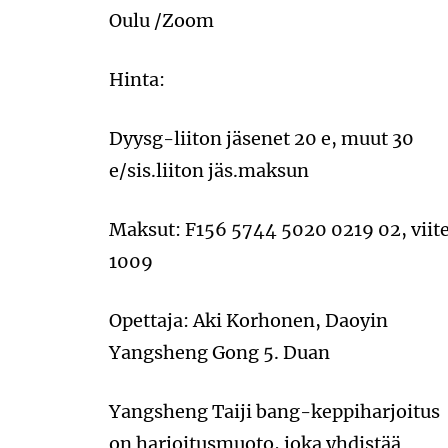
Oulu /Zoom
Hinta:
Dyysg-liiton jäsenet 20 e, muut 30
e/sis.liiton jäs.maksun
Maksut: F156 5744 5020 0219 02, viit
1009
Opettaja: Aki Korhonen, Daoyin
Yangsheng Gong 5. Duan
Yangsheng Taiji bang-keppiharjoitus
on harjoitusmuoto, joka yhdistää