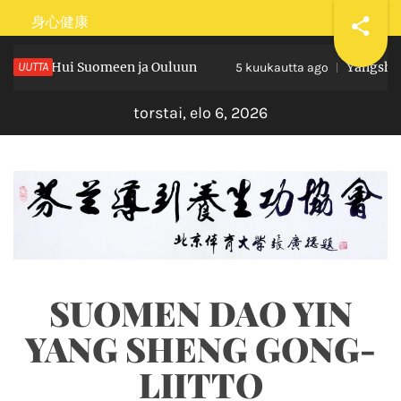
Skip
身心健康
to
i Yang Hui Suomeen ja Ouluun
UUTTA
Yangsheng 
content
5 kuukautta ago
torstai, elo 6, 2026
SUOMEN DAO YIN
YANG SHENG GONG-
LIITTO