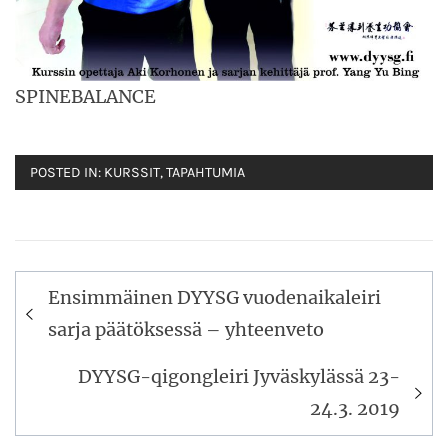
SPINEBALANCE
POSTED IN:
KURSSIT
,
TAPAHTUMIA
Artikkelien
Ensimmäinen DYYSG vuodenaikaleiri
selaus
sarja päätöksessä – yhteenveto
DYYSG-qigongleiri Jyväskylässä 23-
24.3. 2019