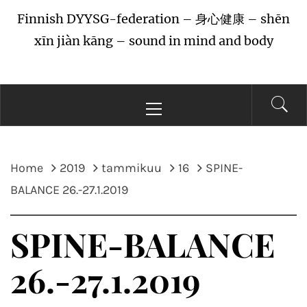
Finnish DYYSG-federation – 身心健康 – shēn
xīn jiàn kāng – sound in mind and body
Primary
Menu
Home
2019
tammikuu
16
SPINE-
BALANCE 26.-27.1.2019
SPINE-BALANCE
26.-27.1.2019